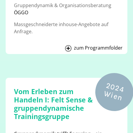
Gruppendynamik & Organisationsberatung
ÖGGO
Massgeschneiderte inhouse-Angebote auf
Anfrage.
zum Programmfolder
2
0
2
4
i
e
Vom Erleben zum
W
n
Handeln I: Felt Sense &
gruppendynamische
Trainingsgruppe