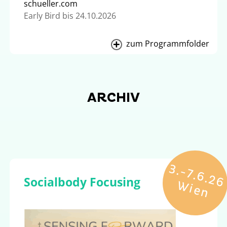
schueller.com
Early Bird bis 24.10.2026
zum Programmfolder
ARCHIV
3
.-
7
.6
.2
6
i
e
Socialbody Focusing
W
n