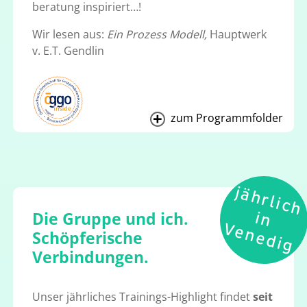
beratung inspiriert…!
Wir lesen aus:
Ein Prozess Modell,
Hauptwerk
v. E.T. Gendlin
zum Programmfolder
j
ä
h
r
l
i
c
h
n
e
n
e
d
i
Die Gruppe und ich.
i
V
g
Schöpferische
Verbindungen.
Unser jährliches Trainings-Highlight findet
seit