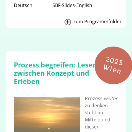
Deutsch
SBF-Slides-English
zum Programmfolder
2
0
2
5
i
e
Prozess begreifen: Lesen
W
n
zwischen Konzept und
Erleben
Prozess
weiter
zu denken
steht im
Mittelpunkt
dieser